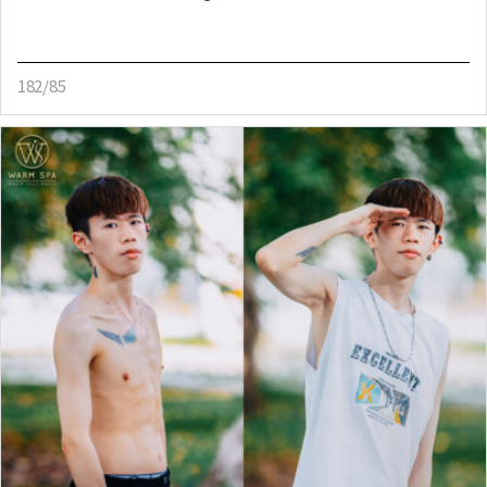
182/85