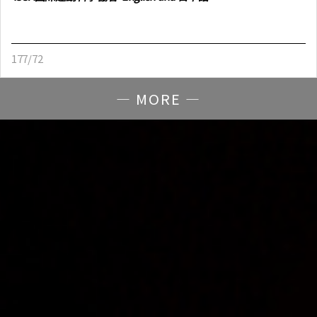
177/72
— MORE —